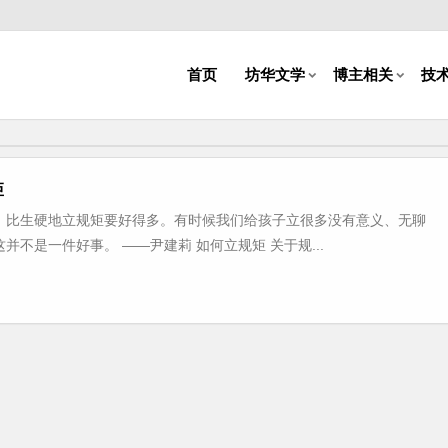
首页
坊华文学
博主相关
技
矩
，比生硬地立规矩要好得多。有时候我们给孩子立很多没有意义、无聊
不是一件好事。 ——尹建莉 如何立规矩 关于规...