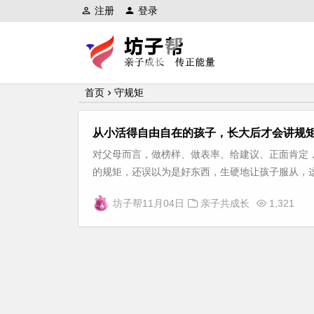
注册
登录
坊子帮
首页
守规矩
从小活得自由自在的孩子，长大后才会讲规
对父母而言，做榜样、做表率、给建议、正面肯定
的规矩，还误以为是好东西，生硬地让孩子服从，这并
坊子帮
11月04日
亲子共成长
1,321