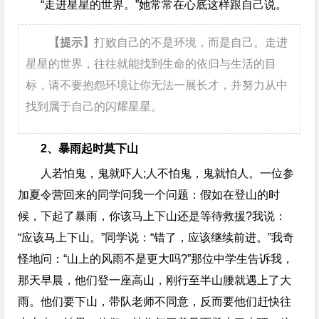
“走进星星的世界。”她常常在心底这样跟自己说。
【提示】
打败自己的不是环境，而是自己。走进
星星的世界，往往就能找到生命的依归与生活的目
标，请不要抱怨环境让你无法一展长才，并努力从中
找到属于自己的闪耀星星。
2、暴雨起时莫下山
人若怕鬼，鬼就吓人;人不怕鬼，鬼就怕人。一位参
加夏令营回来的同学问我一个问题：假如在登山的时
候，下起了暴雨，你该马上下山还是等待救援?我说：
“应该马上下山。”同学说：“错了，应该继续前进。”我奇
怪地问：“山上的风雨不是更大吗?”那位中学生告诉我，
那天早晨，他们登一座高山，刚行至半山腰就遇上了大
雨。他们要下山，带队老师不同意，反而要他们赶快往