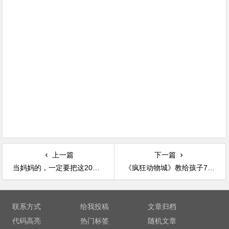
上一篇
下一篇
当妈妈的，一定要把这20句话说给孩子听！
《疯狂动物城》教给孩子7个人生观
文章导航
联系方式
给我投稿
文章归档
代码高亮
热门标签
随机文章