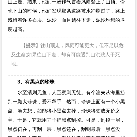
山上走。结果，他们一鼓作气冒着风雨登上了山顶。傍
晚下山的时候，他们发现那条道路被水冲刷过了，路上
残留着许多石块、泥沙，而且越往下走，泥沙堆积的厚
度越高。
【提示】
往山顶走，风雨可能更大，但不足以危
及生命;如果往山下走，却有可能遇到山洪致人于死
地。
3、有黑点的珍珠
水至清则无鱼，人至察则无徒。有个渔夫从海里捞
到一颗大珍珠，爱不释手。然而，珍珠上面有一个小黑
点。渔夫想，如能将小黑点去掉，珍珠将变成无价之
宝。于是，它就用刀子把黑点刮掉。可是，刮掉一层，
黑点仍在，再刮一层，黑点还在，刮到最后，黑点没