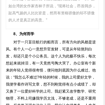
如台湾的女作家杏林子所说，“现将社会，昂首阔步，
趾高气扬的人比比皆是，然而有资格骄傲的却不骄傲
的人才是真正的高贵。”
8、为何而学
对于一只盲目航行的船而言，所有方向的风都是逆
风。有个人一心一意想升官发财，可是从年轻熬到白
发，却还只是个小公务员。这个人为此极不快乐，每次
想起来就掉泪，有一天竟然号陶大哭了。办公室有个新
来的年轻人觉得很奇怪，便问他到底因为什么难过。他
说：“我怎么不难过?年轻的时候，我的上司爱好文学，
我便学着作诗写文章，想不到刚觉得有点小成绩了，却
又换了一位爱好科学的上司。我赶紧又改学数学、研究
物理，不料上司嫌我学历太浅，不够老成，还是不重用