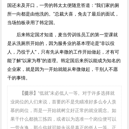
国还未及开口，一旁的韩太太便随意答道：“我们家的厕
所一向都是由他洗的。”总裁大喜，免去了最后的面试，
当场拍板录用了韩定国。
后来韩定国才知道，麦当劳训练员工的第一堂课就
是从洗厕所开始的，因为服务业的基本理论是“非以役
人，乃役于人”，只有先从卑微的工作开始做起，才有可
能了解“以家为尊”的道理。韩定国后来所以能成为知名的
企业家，就是因为一开始就能从卑微做起，干别人不愿
干的事情。
【提示】
“低就”未必低人一等。对于许多选择就
业岗位的人们来说，首要的不是先瞄准好多么令人羡
慕的岗位，而是一开始就树立好正常的就业观念。如
果干什么都挑三拣四，或者以为选准一个岗位便可以
一劳永逸，那么你就可能永远是真正的低人一等。正