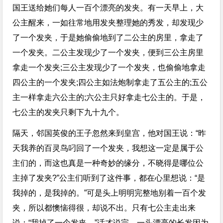
国王送给她们每人一百个漂亮的发夹。有一天早上，大
公主醒来，一如往常地用发夹整理她的秀发，却发现少
了一个发夹，于是她偷偷地到了二公主的房里，拿走了
一个发夹。二公主发现少了一个发夹，便到三公主房里
拿走一个发夹;三公主发现少了一个发夹，也偷偷地拿走
四公主的一个发夹;四公主如法炮制拿走了五公主的;五公
主一样拿走六公主的;六公主只好拿走七公主的。于是，
七公主的发夹只剩下九十九个。
隔天，邻国英俊的王子忽然来到皇宫，他对国王说：“昨
天我养的百灵鸟叼回了一个发夹，我想这一定是属于公
主们的，而这也真是一种奇妙的缘分，不晓得是哪位公
主掉了发夹?”公主们听到了这件事，都在心里想说：“是
我掉的，是我掉的。”可是头上明明完整地别着一百个发
夹，所以都懊恼得很，却说不出。只有七公主走出来
说：“我掉了一个发夹。”话才说完，一头漂亮的长发因为