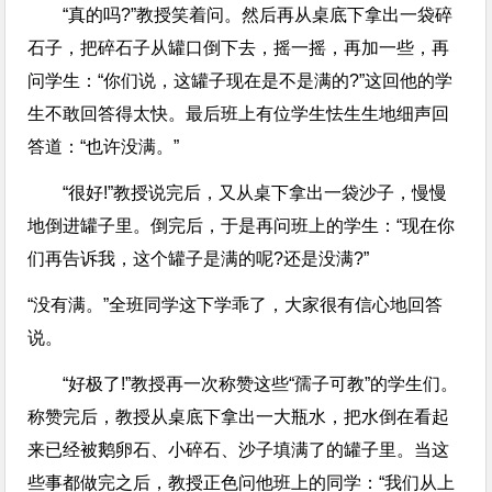
“真的吗?”教授笑着问。然后再从桌底下拿出一袋碎
石子，把碎石子从罐口倒下去，摇一摇，再加一些，再
问学生：“你们说，这罐子现在是不是满的?”这回他的学
生不敢回答得太快。最后班上有位学生怯生生地细声回
答道：“也许没满。”
“很好!”教授说完后，又从桌下拿出一袋沙子，慢慢
地倒进罐子里。倒完后，于是再问班上的学生：“现在你
们再告诉我，这个罐子是满的呢?还是没满?”
“没有满。”全班同学这下学乖了，大家很有信心地回答
说。
“好极了!”教授再一次称赞这些“孺子可教”的学生们。
称赞完后，教授从桌底下拿出一大瓶水，把水倒在看起
来已经被鹅卵石、小碎石、沙子填满了的罐子里。当这
些事都做完之后，教授正色问他班上的同学：“我们从上