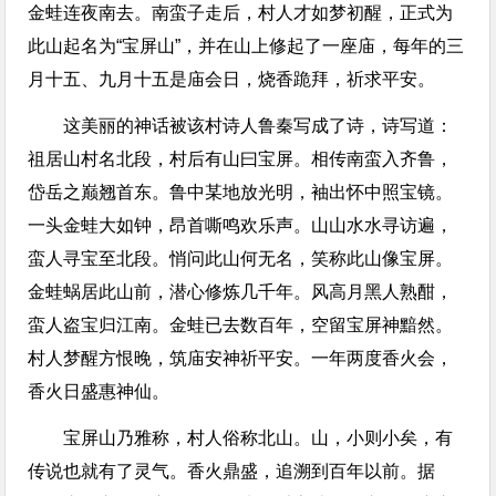
金蛙连夜南去。南蛮子走后，村人才如梦初醒，正式为
此山起名为“宝屏山”，并在山上修起了一座庙，每年的三
月十五、九月十五是庙会日，烧香跪拜，祈求平安。
这美丽的神话被该村诗人鲁秦写成了诗，诗写道：
祖居山村名北段，村后有山曰宝屏。相传南蛮入齐鲁，
岱岳之巅翘首东。鲁中某地放光明，袖出怀中照宝镜。
一头金蛙大如钟，昂首嘶鸣欢乐声。山山水水寻访遍，
蛮人寻宝至北段。悄问此山何无名，笑称此山像宝屏。
金蛙蜗居此山前，潜心修炼几千年。风高月黑人熟酣，
蛮人盗宝归江南。金蛙已去数百年，空留宝屏神黯然。
村人梦醒方恨晚，筑庙安神祈平安。一年两度香火会，
香火日盛惠神仙。
宝屏山乃雅称，村人俗称北山。山，小则小矣，有
传说也就有了灵气。香火鼎盛，追溯到百年以前。据