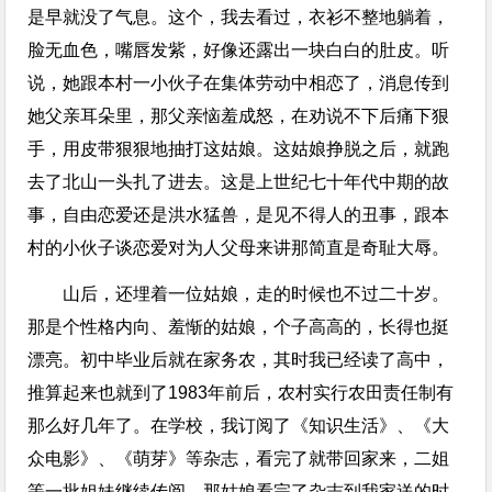
是早就没了气息。这个，我去看过，衣衫不整地躺着，
脸无血色，嘴唇发紫，好像还露出一块白白的肚皮。听
说，她跟本村一小伙子在集体劳动中相恋了，消息传到
她父亲耳朵里，那父亲恼羞成怒，在劝说不下后痛下狠
手，用皮带狠狠地抽打这姑娘。这姑娘挣脱之后，就跑
去了北山一头扎了进去。这是上世纪七十年代中期的故
事，自由恋爱还是洪水猛兽，是见不得人的丑事，跟本
村的小伙子谈恋爱对为人父母来讲那简直是奇耻大辱。
山后，还埋着一位姑娘，走的时候也不过二十岁。
那是个性格内向、羞惭的姑娘，个子高高的，长得也挺
漂亮。初中毕业后就在家务农，其时我已经读了高中，
推算起来也就到了1983年前后，农村实行农田责任制有
那么好几年了。在学校，我订阅了《知识生活》、《大
众电影》、《萌芽》等杂志，看完了就带回家来，二姐
等一批姐妹继续传阅。那姑娘看完了杂志到我家送的时