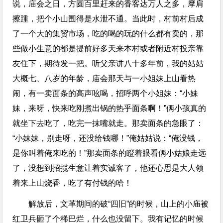
说，庙会之日，方圆百里赶来的香客达万人之多，摩肩
擦踵，把个小山围得是水泄不通。当此时，村前村后成
了一个大的集贸市场，吃的喝的玩的什么都有卖的，那
些做小生意的都是提前好多天来本村或者附近村投亲靠
友住下，期待发一把。听父亲讲八十多年前，我的姑姑
大概七、八岁的年龄，庙会那天与一小姐妹上山看热
闹，有一卖面条的高声吆喝，招呼两个小姐妹：“小妹
妹，来呀，快来吃刚煮出锅的热乎面条啊！”俩小孩真的
就坐下去吃了，吃完一抹嘴就走。那卖面条的急眼了：
“小妹妹，别走呀，还没给钱哪！”俺姑姑说：“俺没钱，
是你叫着俺来吃的！”那卖面条的瞪着眼看俩小姑娘走远
了，没想到招揽生意让着实诚客了，他还心思是大人领
着来上山烧香，吃了有付钱的哈！
解放后，文革期间的破“四旧”的时候，山上的小庙被
红卫兵砸了个稀巴烂，什么也没留下。我有记忆的时候