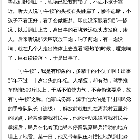
等我们赶到山下，现场已经被封锁了，不让小孩子靠
近。听大人说“小牛犊”的头被石头砸扁了，惨不忍睹，小
孩子不看正好，看了会做噩梦。即使没亲眼看到那一惨
况，以后到山上去，离出事的石坑老远就头皮发麻，瘆
人。后来听说那天应该放三炮，响了两炮，有一炮没
响，就在几个人走出掩体上去查看“哑炮”的时候，哑炮响
了，巨石纷纷落下，于是出事了。
“小牛犊”，我是有印象的，多精干的小伙子啊！出事
那年不过二十岁出头的年纪。人精瘦，却有劲，驾手推
车能推500斤以上，干活不怕使力气，不会偷懒耍滑，故
有“小牛犊”之称。他家成份高，源于他大伯是干过国民党
的手枪队队长（连级），解放前就驻扎在离我村五里外
的据点，经常偷袭我村民兵，他的活动规律被我村民兵
掌握后，民兵在北岭顶他经常停留观察民兵活动的地方
埋上了地雷。某一日，他又带领队伍习惯性地趴到北岭