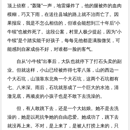
顶上侦察，“轰隆”一声，地雷爆炸了，他的腿被炸的血肉
模糊，巧又下雨，在送往县城的路上就不治而亡了。因
果报应，我是不怎么相信的，但谁会能想到三十年后“小
牛犊”也被炸死了。这段公案，村里人极少提起，因为“小
牛犊”是个踏实能干好孩子，每每见他都是满脸微笑，可
能感到自家成份不好，对谁都一脸的客气。
自从“小牛犊”出事后，大队也就停下了打石头卖的副
业。但就这样，小山已经被炸得七零八落，山的西边一
个大石坑，山顶靠东北角一个大石坑，这两个石坑都有
七、八米深。雨后，石坑就形成了一个巨大的水池，清
澈见底，再顽皮的小孩子也是不敢下去洗澡的。
但，有人敢跳下去，还是一个大姑娘。她不是去洗
澡的，她是以死抗争她的自由恋爱。她成功了，跳下去
就没再上来。不对，是上来了，是被人打捞上来的，只