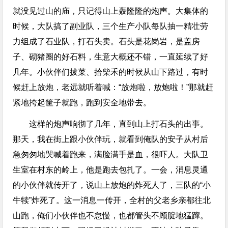
就没见过山的庙，只记得山上轰隆隆的炮声。大集体的
时候，大队搞了副业队，三个生产小队每队抽一精壮劳
力组成了石业队，打石头卖。石头是花岗岩，是盖房
子、砌猪圈的好石料，生意大概还不错，一直延续了好
几年。小伙伴们拔菜、拾柴禾的时候从山下路过，有时
候赶上放炮，老远就听着喊：“放炮啦，放炮啦！”那就赶
紧地挎起筐子就跑，跑到安全地带去。
这样的炮声响彻了几年，直到山上打石头的出事。
那天，我在街上跟小伙伴玩，就看到俺队的安子从村后
急匆匆地哭喊着跑来，满脸满手是血，很吓人。大队卫
生室在村东的岭上，他是跑去包扎了。一会，消息灵通
的小伙伴就传开了，说山上放炮的炸死人了，三队的“小
牛犊”炸死了。这一消息一传开，全村的父老乡亲都往北
山跑，俺们小伙伴也不怠慢，也都管头不顾腚地猛蹿。