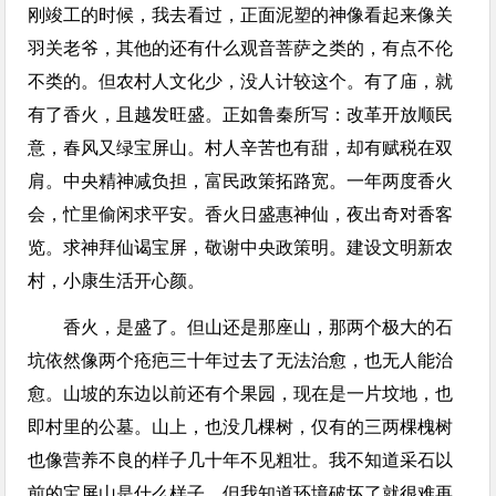
刚竣工的时候，我去看过，正面泥塑的神像看起来像关
羽关老爷，其他的还有什么观音菩萨之类的，有点不伦
不类的。但农村人文化少，没人计较这个。有了庙，就
有了香火，且越发旺盛。正如鲁秦所写：改革开放顺民
意，春风又绿宝屏山。村人辛苦也有甜，却有赋税在双
肩。中央精神减负担，富民政策拓路宽。一年两度香火
会，忙里偷闲求平安。香火日盛惠神仙，夜出奇对香客
览。求神拜仙谒宝屏，敬谢中央政策明。建设文明新农
村，小康生活开心颜。
香火，是盛了。但山还是那座山，那两个极大的石
坑依然像两个疮疤三十年过去了无法治愈，也无人能治
愈。山坡的东边以前还有个果园，现在是一片坟地，也
即村里的公墓。山上，也没几棵树，仅有的三两棵槐树
也像营养不良的样子几十年不见粗壮。我不知道采石以
前的宝屏山是什么样子，但我知道环境破坏了就很难再