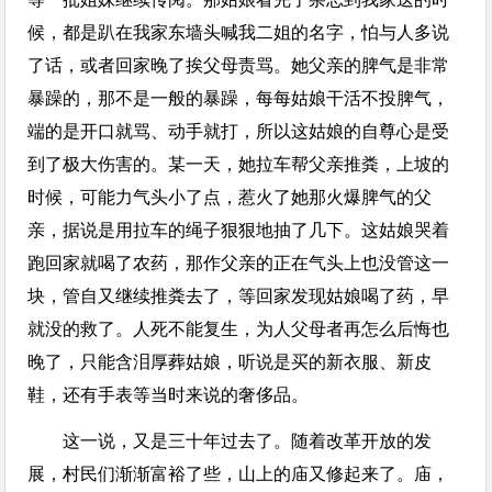
候，都是趴在我家东墙头喊我二姐的名字，怕与人多说
了话，或者回家晚了挨父母责骂。她父亲的脾气是非常
暴躁的，那不是一般的暴躁，每每姑娘干活不投脾气，
端的是开口就骂、动手就打，所以这姑娘的自尊心是受
到了极大伤害的。某一天，她拉车帮父亲推粪，上坡的
时候，可能力气头小了点，惹火了她那火爆脾气的父
亲，据说是用拉车的绳子狠狠地抽了几下。这姑娘哭着
跑回家就喝了农药，那作父亲的正在气头上也没管这一
块，管自又继续推粪去了，等回家发现姑娘喝了药，早
就没的救了。人死不能复生，为人父母者再怎么后悔也
晚了，只能含泪厚葬姑娘，听说是买的新衣服、新皮
鞋，还有手表等当时来说的奢侈品。
这一说，又是三十年过去了。随着改革开放的发
展，村民们渐渐富裕了些，山上的庙又修起来了。庙，