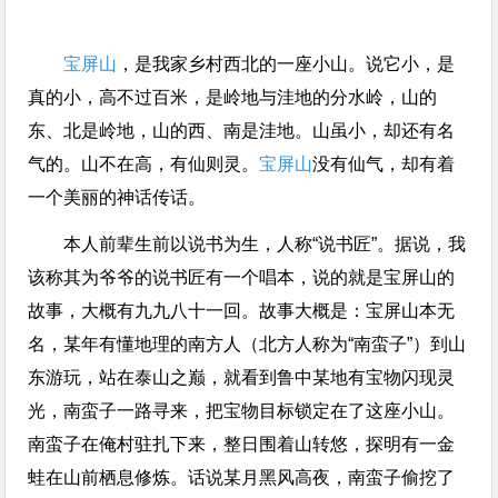
宝屏山
，是我家乡村西北的一座小山。说它小，是
真的小，高不过百米，是岭地与洼地的分水岭，山的
东、北是岭地，山的西、南是洼地。山虽小，却还有名
气的。山不在高，有仙则灵。
宝屏山
没有仙气，却有着
一个美丽的神话传话。
本人前辈生前以说书为生，人称“说书匠”。据说，我
该称其为爷爷的说书匠有一个唱本，说的就是宝屏山的
故事，大概有九九八十一回。故事大概是：宝屏山本无
名，某年有懂地理的南方人（北方人称为“南蛮子”）到山
东游玩，站在泰山之巅，就看到鲁中某地有宝物闪现灵
光，南蛮子一路寻来，把宝物目标锁定在了这座小山。
南蛮子在俺村驻扎下来，整日围着山转悠，探明有一金
蛙在山前栖息修炼。话说某月黑风高夜，南蛮子偷挖了