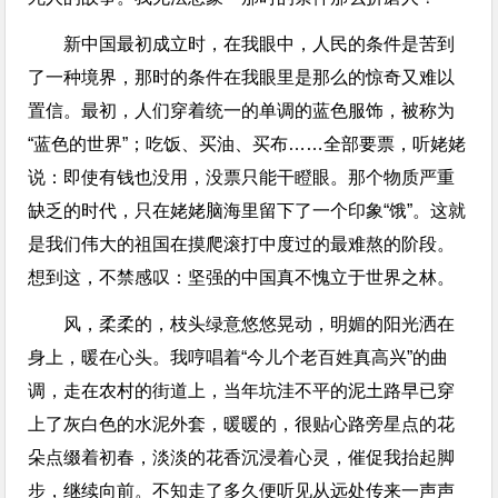
新中国最初成立时，在我眼中，人民的条件是苦到
了一种境界，那时的条件在我眼里是那么的惊奇又难以
置信。最初，人们穿着统一的单调的蓝色服饰，被称为
“蓝色的世界”；吃饭、买油、买布……全部要票，听姥姥
说：即使有钱也没用，没票只能干瞪眼。那个物质严重
缺乏的时代，只在姥姥脑海里留下了一个印象“饿”。这就
是我们伟大的祖国在摸爬滚打中度过的最难熬的阶段。
想到这，不禁感叹：坚强的中国真不愧立于世界之林。
风，柔柔的，枝头绿意悠悠晃动，明媚的阳光洒在
身上，暖在心头。我哼唱着“今儿个老百姓真高兴”的曲
调，走在农村的街道上，当年坑洼不平的泥土路早已穿
上了灰白色的水泥外套，暖暖的，很贴心路旁星点的花
朵点缀着初春，淡淡的花香沉浸着心灵，催促我抬起脚
步，继续向前。不知走了多久便听见从远处传来一声声