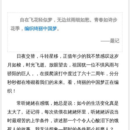
自在飞花轻似梦，无边丝雨细如愁。青春如诗步
花季，
编织绮丽
中国梦
。
——题记
日夜交替，斗转星移，正值年少的我不禁感叹这岁
月如梭，时光飞逝。放眼望去，祖国犹一位不惧风雨与
骄阳的巨人，，在摸爬滚打中度过了六十二周年，分分
秒秒都在堆砌着我们的未来。看，绮丽的中国梦正在编
织！
常听姥姥在感慨，她总是说：如今的生活变化真是
太大了。还记得，每次依偎在姥姥怀里，听姥姥诉说当
时最艰苦的上学条件，讲述那一个个令人心酸泪下的饿
死人的故事。我无法想象—那时的条件那么折磨人？