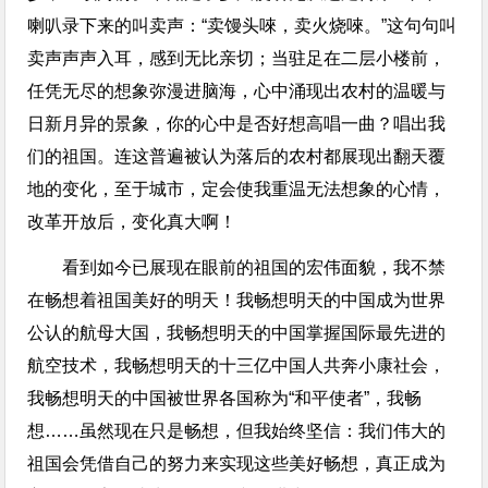
喇叭录下来的叫卖声：“卖馒头唻，卖火烧唻。”这句句叫
卖声声声入耳，感到无比亲切；当驻足在二层小楼前，
任凭无尽的想象弥漫进脑海，心中涌现出农村的温暖与
日新月异的景象，你的心中是否好想高唱一曲？唱出我
们的祖国。连这普遍被认为落后的农村都展现出翻天覆
地的变化，至于城市，定会使我重温无法想象的心情，
改革开放后，变化真大啊！
看到如今已展现在眼前的祖国的宏伟面貌，我不禁
在畅想着祖国美好的明天！我畅想明天的中国成为世界
公认的航母大国，我畅想明天的中国掌握国际最先进的
航空技术，我畅想明天的十三亿中国人共奔小康社会，
我畅想明天的中国被世界各国称为“和平使者”，我畅
想……虽然现在只是畅想，但我始终坚信：我们伟大的
祖国会凭借自己的努力来实现这些美好畅想，真正成为