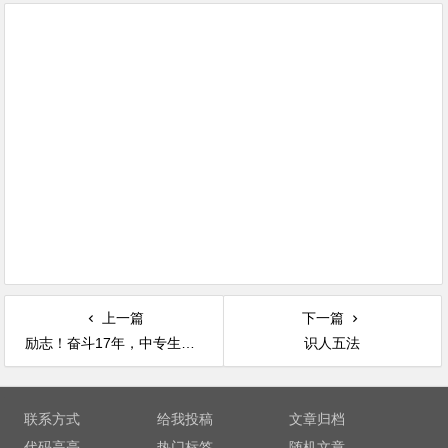
上一篇
下一篇
励志！奋斗17年，中专生变博士生
识人五法
文章导航
联系方式
给我投稿
文章归档
代码高亮
热门标签
随机文章