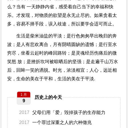
么？当有 一天静静内省，感受着自己当下的幸福和快
乐。才发现，对物质的欲望是永无止尽的。如果贪着太
多，容易不择手段，误入歧途，所以要学会适可而止。
生活是柴米油盐的平淡；是行色匆匆早出晚归的奔
波；是人有悲欢离合，月有阴晴圆缺的遗憾；是行至水
穷尽，坐看云起时的峰回路转；是灵魂经历伤痛后的微
笑怒 放；是挫折坎坷被晾晒后的坚强；是走遍千山万水
后，回眸一笑的洒脱。时光，浓淡相宜；人心，远近相
安，生命的美在于平和，生活的美在于平淡.
1 月
历史上的今天
9
2017
父母们用「爱」毁掉孩子的生存能力
2017
一个罪过深重之人的六种徵兆